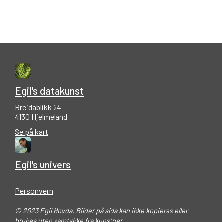
Egil's datakunst
Breidablikk 24
4130 Hjelmeland
Se på kart
Egil's univers
Personvern
© 2023 Egil Hovda. Bilder på sida kan ikke kopieres eller
brukes uten samtykke fra kunstner.