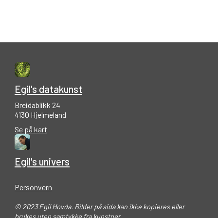
Egil's datakunst
Breidablikk 24
4130 Hjelmeland
Se på kart
Egil's univers
Personvern
© 2023 Egil Hovda. Bilder på sida kan ikke kopieres eller
brukes uten samtykke fra kunstner.