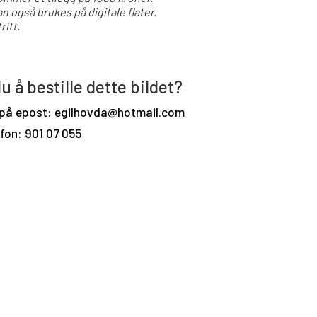
an også brukes på digitale flater.
ritt.
u å bestille dette bildet?
 på epost: egilhovda@hotmail.com
efon: 901 07 055