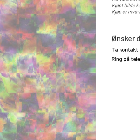
Kjøpt bilde k
Kjøp er mva-f
Ønsker d
Ta kontakt
Ring på tel