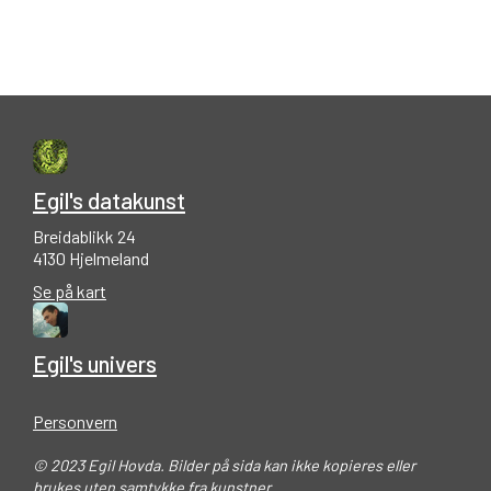
Egil's datakunst
Breidablikk 24
4130 Hjelmeland
Se på kart
Egil's univers
Personvern
© 2023 Egil Hovda. Bilder på sida kan ikke kopieres eller
brukes uten samtykke fra kunstner.