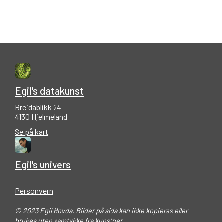
Egil's datakunst
Breidablikk 24
4130 Hjelmeland
Se på kart
Egil's univers
Personvern
© 2023 Egil Hovda. Bilder på sida kan ikke kopieres eller
brukes uten samtykke fra kunstner.