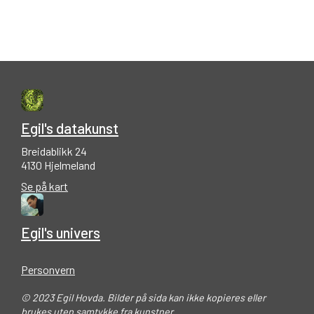
Egil's datakunst
Breidablikk 24
4130 Hjelmeland
Se på kart
Egil's univers
Personvern
© 2023 Egil Hovda. Bilder på sida kan ikke kopieres eller
brukes uten samtykke fra kunstner.