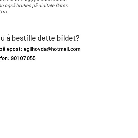
an også brukes på digitale flater.
ritt.
u å bestille dette bildet?
 på epost: egilhovda@hotmail.com
efon: 901 07 055