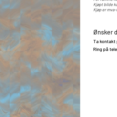
Kjøpt bilde k
Kjøp er mva-f
Ønsker d
Ta kontakt
Ring på tel