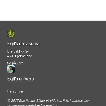
Egil's datakunst
Breidablikk 24
4130 Hjelmeland
Se på kart
Egil's univers
Personvern
© 2023 Egil Hovda. Bilder på sida kan ikke kopieres eller
brukes uten samtykke fra kunstner.