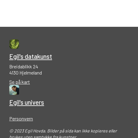
Egil's datakunst
Breidablikk 24
4130 Hjelmeland
Se på kart
Egil's univers
Personvern
© 2023 Egil Hovda. Bilder på sida kan ikke kopieres eller
brukes uten samtykke fra kunstner.