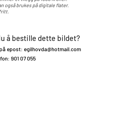
an også brukes på digitale flater.
ritt.
u å bestille dette bildet?
 på epost: egilhovda@hotmail.com
efon: 901 07 055