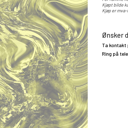
Kjøpt bilde k
Kjøp er mva-f
Ønsker d
Ta kontakt
Ring på tel