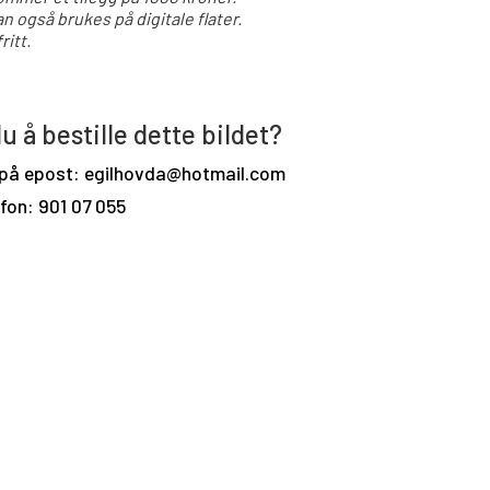
an også brukes på digitale flater.
ritt.
u å bestille dette bildet?
 på epost: egilhovda@hotmail.com
efon: 901 07 055