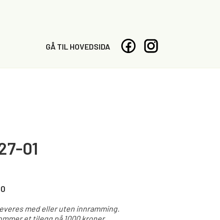
GÅ TIL HOVEDSIDA
27-01
00
leveres med eller uten innramming.
mmer et tilegg på 1000 kroner.