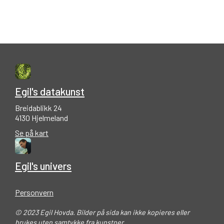
Egil's datakunst
Breidablikk 24
4130 Hjelmeland
Se på kart
Egil's univers
Personvern
© 2023 Egil Hovda. Bilder på sida kan ikke kopieres eller
brukes uten samtykke fra kunstner.