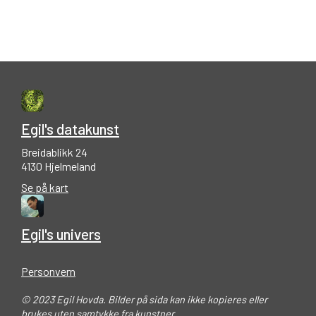
Egil's datakunst
Breidablikk 24
4130 Hjelmeland
Se på kart
Egil's univers
Personvern
© 2023 Egil Hovda. Bilder på sida kan ikke kopieres eller
brukes uten samtykke fra kunstner.