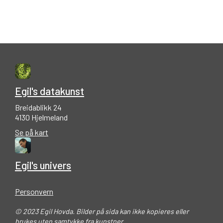
Egil's datakunst
Breidablikk 24
4130 Hjelmeland
Se på kart
Egil's univers
Personvern
© 2023 Egil Hovda. Bilder på sida kan ikke kopieres eller
brukes uten samtykke fra kunstner.