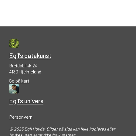
Egil's datakunst
Breidablikk 24
4130 Hjelmeland
Se på kart
Egil's univers
Personvern
© 2023 Egil Hovda. Bilder på sida kan ikke kopieres eller
brukes uten samtykke fra kunstner.