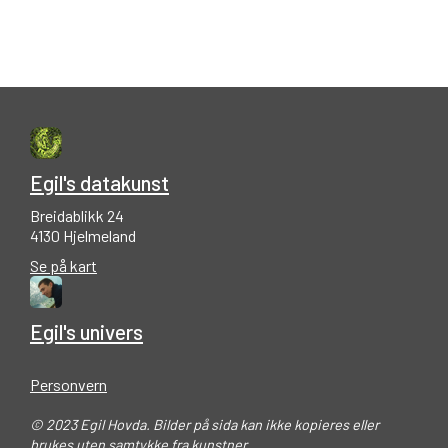
Egil's datakunst
Breidablikk 24
4130 Hjelmeland
Se på kart
Egil's univers
Personvern
© 2023 Egil Hovda. Bilder på sida kan ikke kopieres eller
brukes uten samtykke fra kunstner.