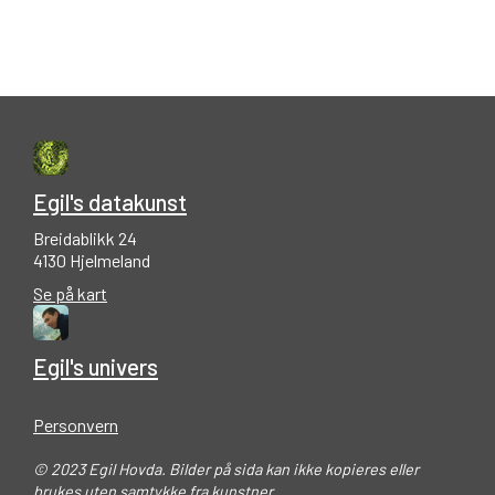
Egil's datakunst
Breidablikk 24
4130 Hjelmeland
Se på kart
Egil's univers
Personvern
© 2023 Egil Hovda. Bilder på sida kan ikke kopieres eller
brukes uten samtykke fra kunstner.