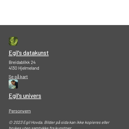
Egil's datakunst
Breidablikk 24
4130 Hjelmeland
Se på kart
Egil's univers
Personvern
© 2023 Egil Hovda. Bilder på sida kan ikke kopieres eller
brukes uten samtykke fra kunstner.