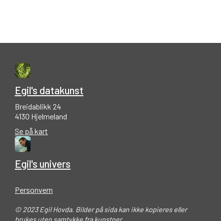
Egil's datakunst
Breidablikk 24
4130 Hjelmeland
Se på kart
Egil's univers
Personvern
© 2023 Egil Hovda. Bilder på sida kan ikke kopieres eller
brukes uten samtykke fra kunstner.