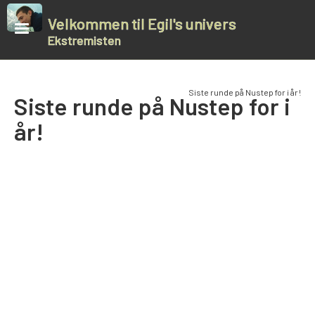
Velkommen til Egil's univers
Ekstremisten
Siste runde på Nustep for i år!
Siste runde på Nustep for i
år!