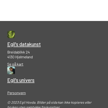
Egil's datakunst
Breidablikk 24
4130 Hjelmeland
Se på kart
Egil's univers
Personvern
© 2023 Egil Hovda. Bilder på sida kan ikke kopieres eller
brukes uten samtykke fra kunstner.