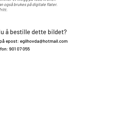
an også brukes på digitale flater.
ritt.
u å bestille dette bildet?
 på epost: egilhovda@hotmail.com
efon: 901 07 055