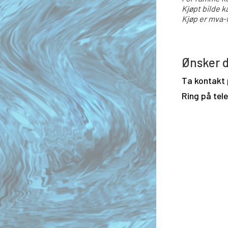
Kjøpt bilde k
Kjøp er mva-f
Ønsker d
Ta kontakt
Ring på tel