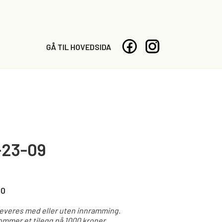
GÅ TIL HOVEDSIDA
-23-09
00
leveres med eller uten innramming.
mmer et tilegg på 1000 kroner.