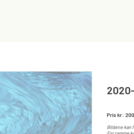
2020
Pris kr:
20
Bildene kan 
For ramme ko