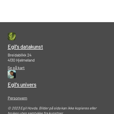
Egil's datakunst
Breidablikk 24
4130 Hjelmeland
Se på kart
Egil's univers
Personvern
© 2023 Egil Hovda. Bilder på sida kan ikke kopieres eller
brukes uten samtykke fra kunstner.