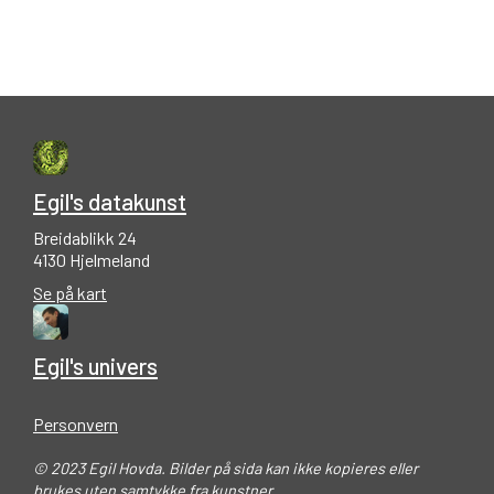
Egil's datakunst
Breidablikk 24
4130 Hjelmeland
Se på kart
Egil's univers
Personvern
© 2023 Egil Hovda. Bilder på sida kan ikke kopieres eller
brukes uten samtykke fra kunstner.