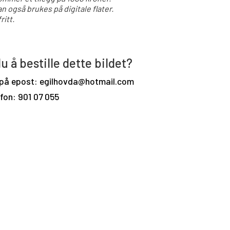
an også brukes på digitale flater.
ritt.
u å bestille dette bildet?
 på epost: egilhovda@hotmail.com
efon: 901 07 055