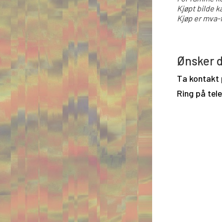
Kjøpt bilde k
Kjøp er mva-f
Ønsker d
Ta kontakt
Ring på tel