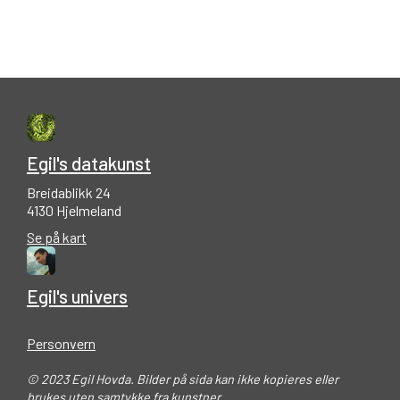
Egil's datakunst
Breidablikk 24
4130 Hjelmeland
Se på kart
Egil's univers
Personvern
© 2023 Egil Hovda. Bilder på sida kan ikke kopieres eller
brukes uten samtykke fra kunstner.