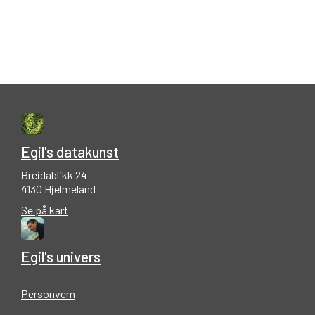
Egil's datakunst
Breidablikk 24
4130 Hjelmeland
Se på kart
Egil's univers
Personvern