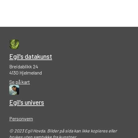
Egil's datakunst
Breidablikk 24
4130 Hjelmeland
Se på kart
Egil's univers
Personvern
© 2023 Egil Hovda. Bilder på sida kan ikke kopieres eller
brukes uten samtykke fra kunstner.