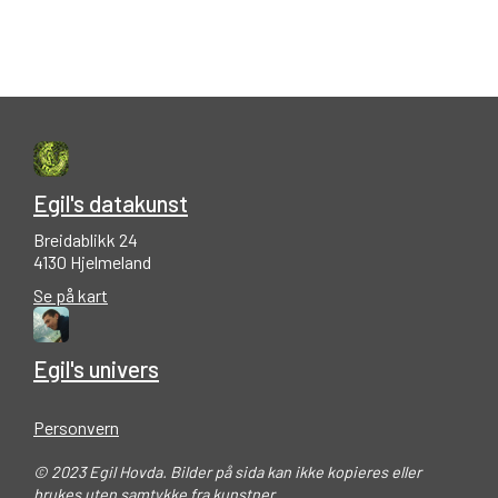
Egil's datakunst
Breidablikk 24
4130 Hjelmeland
Se på kart
Egil's univers
Personvern
© 2023 Egil Hovda. Bilder på sida kan ikke kopieres eller
brukes uten samtykke fra kunstner.