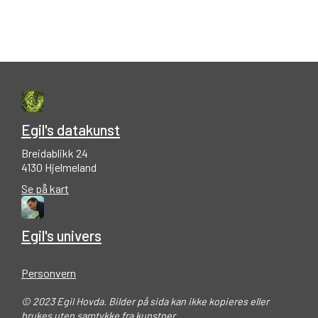
Egil's datakunst
Breidablikk 24
4130 Hjelmeland
Se på kart
Egil's univers
Personvern
© 2023 Egil Hovda. Bilder på sida kan ikke kopieres eller
brukes uten samtykke fra kunstner.