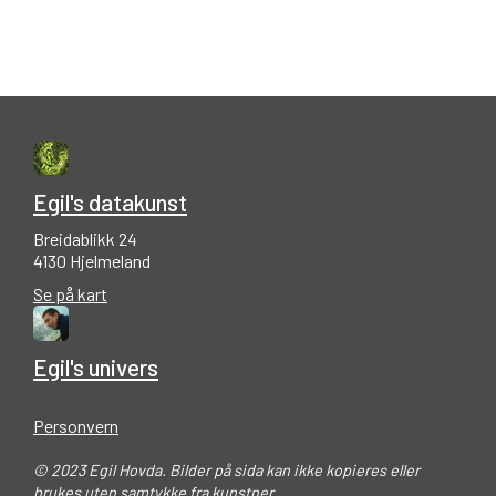
Egil's datakunst
Breidablikk 24
4130 Hjelmeland
Se på kart
Egil's univers
Personvern
© 2023 Egil Hovda. Bilder på sida kan ikke kopieres eller
brukes uten samtykke fra kunstner.