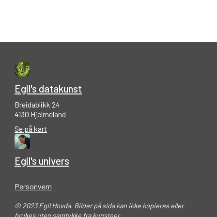
Egil's datakunst
Breidablikk 24
4130 Hjelmeland
Se på kart
Egil's univers
Personvern
© 2023 Egil Hovda. Bilder på sida kan ikke kopieres eller
brukes uten samtykke fra kunstner.