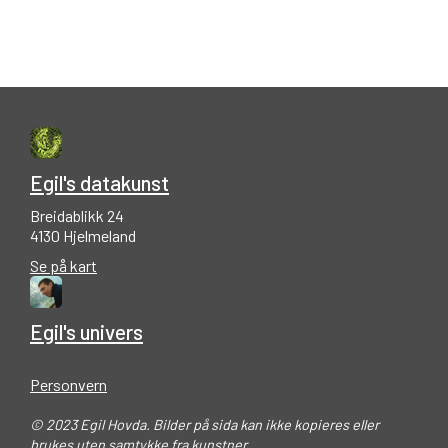
Egil's datakunst
Breidablikk 24
4130 Hjelmeland
Se på kart
Egil's univers
Personvern
© 2023 Egil Hovda. Bilder på sida kan ikke kopieres eller
brukes uten samtykke fra kunstner.