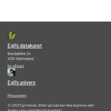
Egil's datakunst
Breidablikk 24
4130 Hjelmeland
Se på kart
Egil's univers
Personvern
© 2023 Egil Hovda. Bilder på sida kan ikke kopieres eller
brukes uten samtykke fra kunstner.