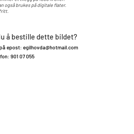
an også brukes på digitale flater.
ritt.
u å bestille dette bildet?
 på epost: egilhovda@hotmail.com
efon: 901 07 055