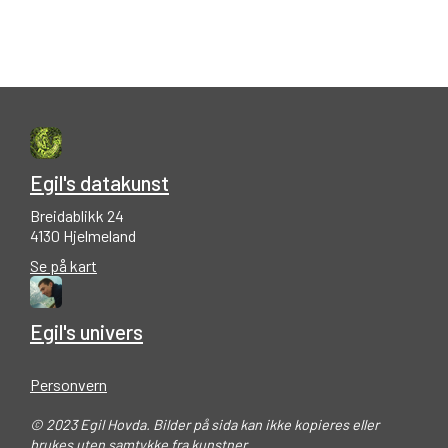
Egil's datakunst
Breidablikk 24
4130 Hjelmeland
Se på kart
Egil's univers
Personvern
© 2023 Egil Hovda. Bilder på sida kan ikke kopieres eller
brukes uten samtykke fra kunstner.