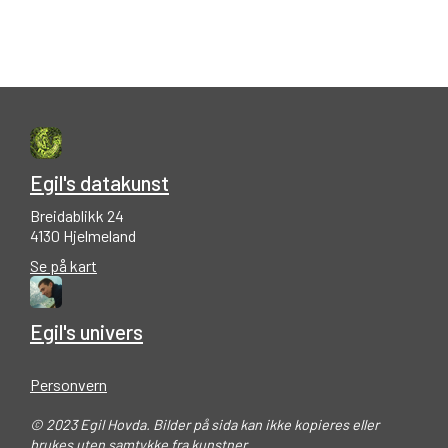
Egil's datakunst
Breidablikk 24
4130 Hjelmeland
Se på kart
Egil's univers
Personvern
© 2023 Egil Hovda. Bilder på sida kan ikke kopieres eller
brukes uten samtykke fra kunstner.