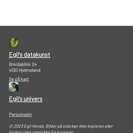
Egil's datakunst
Breidablikk 24
4130 Hjelmeland
Se på kart
Egil's univers
Personvern
© 2023 Egil Hovda. Bilder på sida kan ikke kopieres eller
brukes uten samtykke fra kunstner.