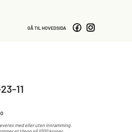
GÅ TIL HOVEDSIDA
23-11
00
leveres med eller uten innramming.
mmer et tilegg på 1000 kroner.