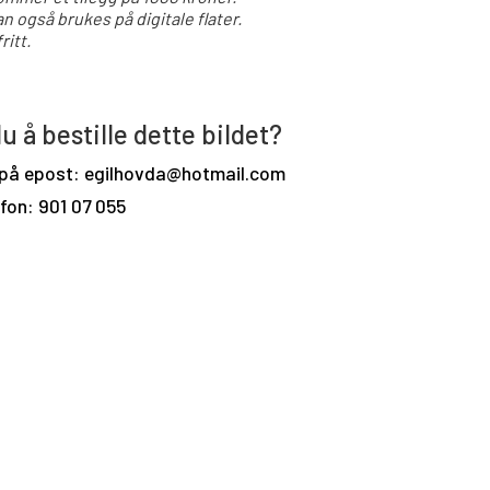
an også brukes på digitale flater.
ritt.
u å bestille dette bildet?
 på epost: egilhovda@hotmail.com
efon: 901 07 055