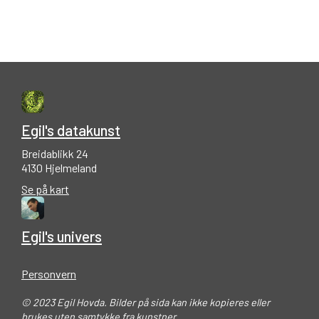
Egil's datakunst
Breidablikk 24
4130 Hjelmeland
Se på kart
Egil's univers
Personvern
© 2023 Egil Hovda. Bilder på sida kan ikke kopieres eller
brukes uten samtykke fra kunstner.