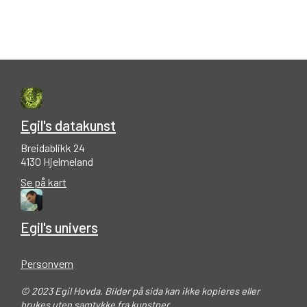
Egil's datakunst
Breidablikk 24
4130 Hjelmeland
Se på kart
Egil's univers
Personvern
© 2023 Egil Hovda. Bilder på sida kan ikke kopieres eller
brukes uten samtykke fra kunstner.