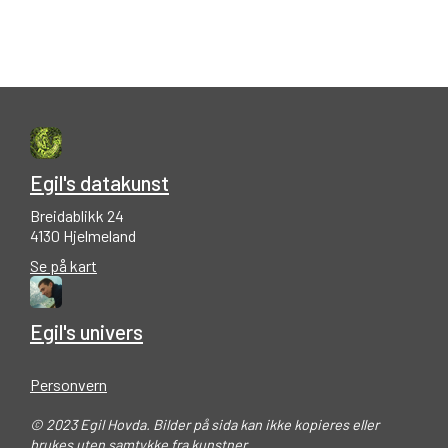
Egil's datakunst
Breidablikk 24
4130 Hjelmeland
Se på kart
Egil's univers
Personvern
© 2023 Egil Hovda. Bilder på sida kan ikke kopieres eller
brukes uten samtykke fra kunstner.