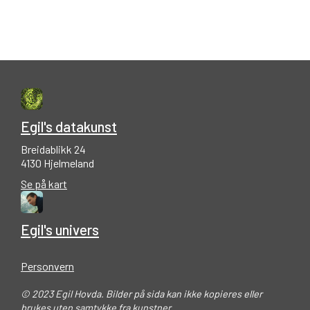
Egil's datakunst
Breidablikk 24
4130 Hjelmeland
Se på kart
Egil's univers
Personvern
© 2023 Egil Hovda. Bilder på sida kan ikke kopieres eller
brukes uten samtykke fra kunstner.