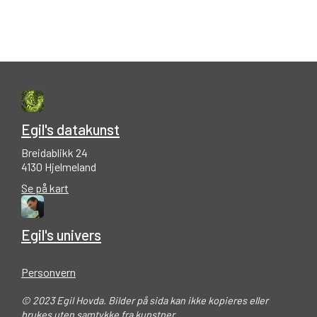
Egil's datakunst
Breidablikk 24
4130 Hjelmeland
Se på kart
Egil's univers
Personvern
© 2023 Egil Hovda. Bilder på sida kan ikke kopieres eller
brukes uten samtykke fra kunstner.