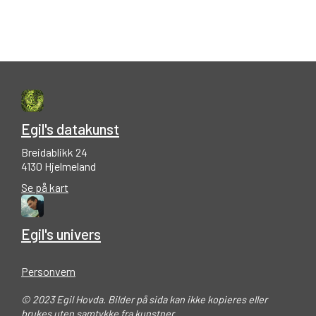
Egil's datakunst
Breidablikk 24
4130 Hjelmeland
Se på kart
Egil's univers
Personvern
© 2023 Egil Hovda. Bilder på sida kan ikke kopieres eller
brukes uten samtykke fra kunstner.