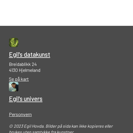
Egil's datakunst
Breidablikk 24
4130 Hjelmeland
Se på kart
Egil's univers
Personvern
© 2023 Egil Hovda. Bilder på sida kan ikke kopieres eller
brukes uten samtykke fra kunstner.