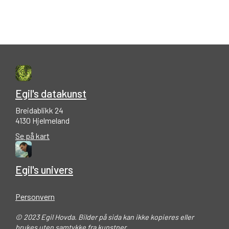
Egil's datakunst
Breidablikk 24
4130 Hjelmeland
Se på kart
Egil's univers
Personvern
© 2023 Egil Hovda. Bilder på sida kan ikke kopieres eller
brukes uten samtykke fra kunstner.