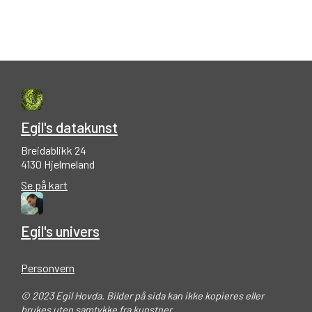
Egil's datakunst
Breidablikk 24
4130 Hjelmeland
Se på kart
Egil's univers
Personvern
© 2023 Egil Hovda. Bilder på sida kan ikke kopieres eller
brukes uten samtykke fra kunstner.