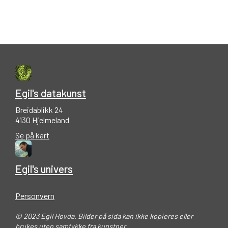
Egil's datakunst
Breidablikk 24
4130 Hjelmeland
Se på kart
Egil's univers
Personvern
© 2023 Egil Hovda. Bilder på sida kan ikke kopieres eller
brukes uten samtykke fra kunstner.