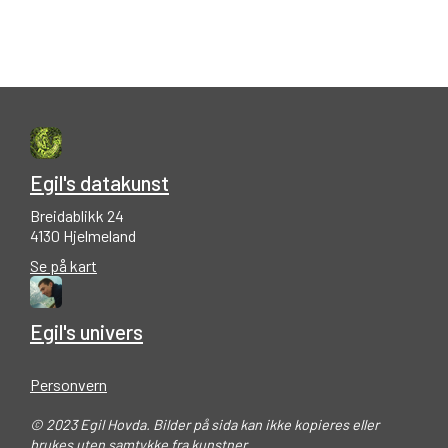
Egil's datakunst
Breidablikk 24
4130 Hjelmeland
Se på kart
Egil's univers
Personvern
© 2023 Egil Hovda. Bilder på sida kan ikke kopieres eller
brukes uten samtykke fra kunstner.